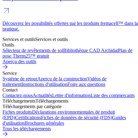
Découvrez les possibilités offertes par les produits fermacell™ dans la
pratique.
Services et outils
Services et outils
Outils
Sélecteur de revêtements de sol
Bibliothèque CAD Archidat
Plan de
pose Therm25™ gratuit
Aperçu des outils
Service
Système de retour
Aperçu de la construction
Vidéos de
traitement
Instructions d'utilisation
Foire aux questions
Contact
Contactez-nous
Actualités
Lettre d'information
Liste des commerçants
Téléchargements
Téléchargements
Téléchargements par catégorie
Fiches produits
Déclarations environnementales de produit
(EPD)
Certifications
Fiches de données de sécurité (FDS)
Guides
d'utilisation
Brochures générales
Tous les téléchargements