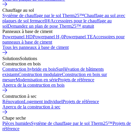
Chauffage au sol
Système de chauffage par le sol Therm25™
Chauffage au sol avec
plaques de sol fermacell®
Accessoires pour le chauffage au
sol
Demandez un plan de pose Therm25™ gratuit
Panneaux à base de ciment
Powerpanel HD
Powerpanel H₂0
Powerpanel TE
Accessoires pour
panneaux à base de ciment
Tous les panneaux à base de ciment
Solutions
Solutions
Construction en bois
Construction hybride en bois
Surélévation de bâtiments
existants
Construction modulaire
Construction en bois sur
mesure
Modernisation en série
Projets de référence
Aperçu de la construction en bois
Construction à sec
Rénovation
Logement individuel
Projets de référence
Aperçu de la construction à sec
Chape seche
Pièces humides
Système de chauffage par le sol Therm25™
Projets de
référence