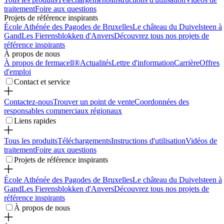
traitement
Foire aux questions
Projets de référence inspirants
École Athénée des Pagodes de Bruxelles
Le château du Duivelsteen à
Gand
Les Fierensblokken d'Anvers
Découvrez tous nos projets de
référence inspirants
À propos de nous
À propos de fermacell®
Actualités
Lettre d'information
Carrière
Offres
d'emploi
Contact et service
Contactez-nous
Trouver un point de vente
Coordonnées des
responsables commerciaux régionaux
Liens rapides
Tous les produits
Téléchargements
Instructions d'utilisation
Vidéos de
traitement
Foire aux questions
Projets de référence inspirants
École Athénée des Pagodes de Bruxelles
Le château du Duivelsteen à
Gand
Les Fierensblokken d'Anvers
Découvrez tous nos projets de
référence inspirants
À propos de nous