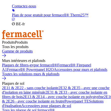
Contactez-nous
Plan de pose gratuit pour fermacell® Therm25™
BE-fr
Produits
Produits
Tous les produits
Gamme de produits
Murs intérieures et plafonds
Plaques de fibres-gypse fermacell®
Fermacell® Firepanel
A1
Fermacell® Powerpanel H2O
Accessoires pour murs et plafonds
Toutes les solutions murs & plafonds
Plaques de sol
2E11 & 2E22 - sans couche isolante
2E32 & 2E35 - avec une couche
d'isolation en laine minérale
2E31 & 2E33 - avec couche isolante en
fibres de bois
2E13 & 2E14 - avec couche isolante en polystyrène
2E1
& 2E26 - avec couche isolante en feutre
Powerpanel TE
Solutions
d'égalisation
Accessoires pour plaques de sol
Tous les plaque de sol fermacell®