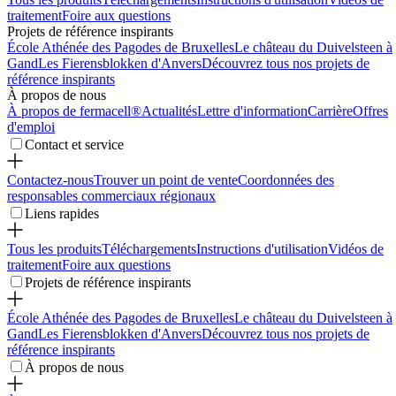
traitement
Foire aux questions
Projets de référence inspirants
École Athénée des Pagodes de Bruxelles
Le château du Duivelsteen à
Gand
Les Fierensblokken d'Anvers
Découvrez tous nos projets de
référence inspirants
À propos de nous
À propos de fermacell®
Actualités
Lettre d'information
Carrière
Offres
d'emploi
Contact et service
Contactez-nous
Trouver un point de vente
Coordonnées des
responsables commerciaux régionaux
Liens rapides
Tous les produits
Téléchargements
Instructions d'utilisation
Vidéos de
traitement
Foire aux questions
Projets de référence inspirants
École Athénée des Pagodes de Bruxelles
Le château du Duivelsteen à
Gand
Les Fierensblokken d'Anvers
Découvrez tous nos projets de
référence inspirants
À propos de nous