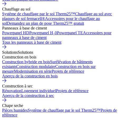
Chauffage au sol
Système de chauffage par le sol Therm25™
Chauffage au sol avec
plaques de sol fermacell®
Accessoires pour le chauffage au
sol
Demandez un plan de pose Therm25™ gratuit
Panneaux à base de ciment
Powerpanel HD
Powerpanel H₂0
Powerpanel TE
Accessoires pour
panneaux à base de ciment
Tous les panneaux à base de ciment
Solutions
Solutions
Construction en bois
Construction hybride en bois
Surélévation de bâtiments
existants
Construction modulaire
Construction en bois sur
mesure
Modernisation en série
Projets de référence
Aperçu de la construction en bois
Construction à sec
Rénovation
Logement individuel
Projets de référence
Aperçu de la construction à sec
Chape seche
Pièces humides
Système de chauffage par le sol Therm25™
Projets de
référence