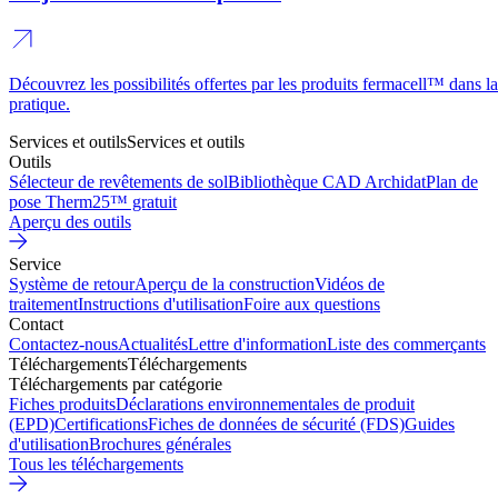
Découvrez les possibilités offertes par les produits fermacell™ dans la
pratique.
Services et outils
Services et outils
Outils
Sélecteur de revêtements de sol
Bibliothèque CAD Archidat
Plan de
pose Therm25™ gratuit
Aperçu des outils
Service
Système de retour
Aperçu de la construction
Vidéos de
traitement
Instructions d'utilisation
Foire aux questions
Contact
Contactez-nous
Actualités
Lettre d'information
Liste des commerçants
Téléchargements
Téléchargements
Téléchargements par catégorie
Fiches produits
Déclarations environnementales de produit
(EPD)
Certifications
Fiches de données de sécurité (FDS)
Guides
d'utilisation
Brochures générales
Tous les téléchargements