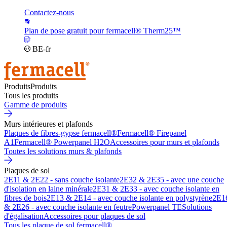
Contactez-nous
Plan de pose gratuit pour fermacell® Therm25™
BE-fr
Produits
Produits
Tous les produits
Gamme de produits
Murs intérieures et plafonds
Plaques de fibres-gypse fermacell®
Fermacell® Firepanel
A1
Fermacell® Powerpanel H2O
Accessoires pour murs et plafonds
Toutes les solutions murs & plafonds
Plaques de sol
2E11 & 2E22 - sans couche isolante
2E32 & 2E35 - avec une couche
d'isolation en laine minérale
2E31 & 2E33 - avec couche isolante en
fibres de bois
2E13 & 2E14 - avec couche isolante en polystyrène
2E1
& 2E26 - avec couche isolante en feutre
Powerpanel TE
Solutions
d'égalisation
Accessoires pour plaques de sol
Tous les plaque de sol fermacell®