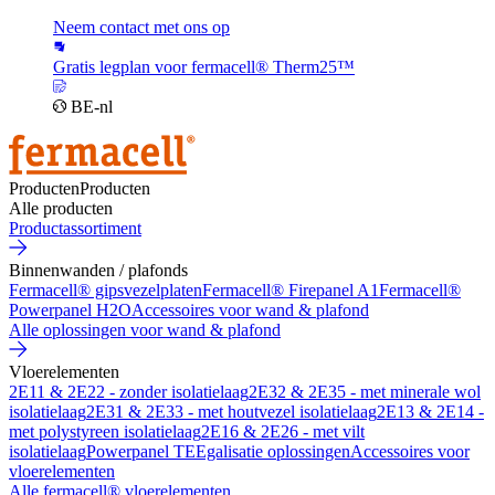
Neem contact met ons op
Gratis legplan voor fermacell® Therm25™
BE-nl
Producten
Producten
Alle producten
Productassortiment
Binnenwanden / plafonds
Fermacell® gipsvezelplaten
Fermacell® Firepanel A1
Fermacell®
Powerpanel H2O
Accessoires voor wand & plafond
Alle oplossingen voor wand & plafond
Vloerelementen
2E11 & 2E22 - zonder isolatielaag
2E32 & 2E35 - met minerale wol
isolatielaag
2E31 & 2E33 - met houtvezel isolatielaag
2E13 & 2E14 -
met polystyreen isolatielaag
2E16 & 2E26 - met vilt
isolatielaag
Powerpanel TE
Egalisatie oplossingen
Accessoires voor
vloerelementen
Alle fermacell® vloerelementen