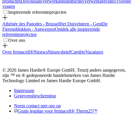
producten
Downloads
Verwerkingsinstructies
Verwerkingvideo's
Veelge
vragen
Inspirerende referentieprojecten
Athénée des Pagodes - Brussel
Het Duivelsteen - Gent
De
Fierensblokken - Antwerpen
Ontdek alle inspirerende
referentieprojecten
Over ons
Over fermacell®
Nieuws
Nieuwsbrief
Carrière
Vacatures
© 2026 James Hardie® Europe GmbH. Tenzij anders aangegeven,
zijn ™ en ® gedeponeerde handelsmerken van James Hardie
Technology Limited en James Hardie Europe GmbH.
Impressum
Gegevensbescherming
Neem contact met ons op
Gratis legplan voor fermacell® Therm25™