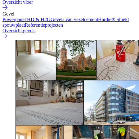
Overzicht vloer
Gevel
Powerpanel HD & H2O
Gevels van vezelcement
Hardie® Shield
spouwplaat
Referentieprojecten
Overzicht gevels