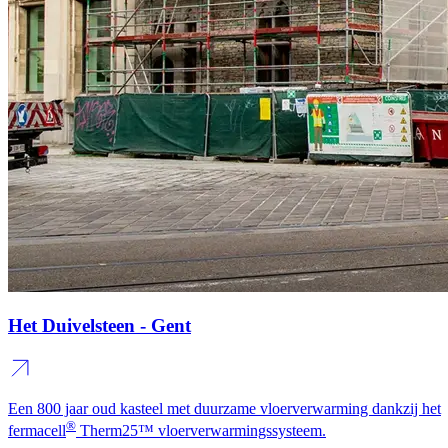
Het Duivelsteen - Gent
Een 800 jaar oud kasteel met duurzame vloerverwarming dankzij het
®
fermacell
Therm25™ vloerverwarmingssysteem.