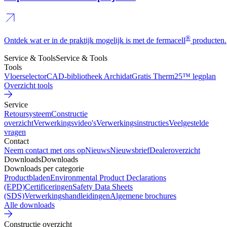
®
Ontdek wat er in de praktijk mogelijk is met de fermacell
producten.
Service & Tools
Service & Tools
Tools
Vloerselector
CAD-bibliotheek Archidat
Gratis Therm25™ legplan
Overzicht tools
Service
Retoursysteem
Constructie
overzicht
Verwerkingsvideo's
Verwerkingsinstructies
Veelgestelde
vragen
Contact
Neem contact met ons op
Nieuws
Nieuwsbrief
Dealeroverzicht
Downloads
Downloads
Downloads per categorie
Productbladen
Environmental Product Declarations
(EPD)
Certificeringen
Safety Data Sheets
(SDS)
Verwerkingshandleidingen
Algemene brochures
Alle downloads
Constructie overzicht