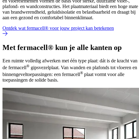
en vloerelementen vormen de basis voor sterke, duurzame vloer-,
plafond- en wandconstructies. Het plaatmateriaal biedt een hoge mate
van brandwerendheid, geluidsisolatie en belastbaarheid en draagt bij
aan een gezond en comfortabel binnenklimaat.
Ontdek wat fermacell® voor jouw project kan betekenen
Met fermacell® kun je alle kanten op
Een ruimte volledig afwerken met één type plaat: dát is de kracht van
®
de fermacell
gipsvezelplaat. Van wanden en plafonds tot vloeren en
®
binnengeveltoepassingen: een fermacell
plaat vormt voor alle
toepassingen de solide basis.