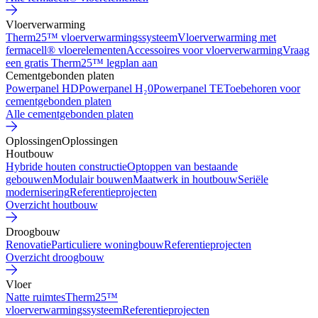
Vloerverwarming
Therm25™ vloerverwarmingssysteem
Vloerverwarming met
fermacell® vloerelementen
Accessoires voor vloerverwarming
Vraag
een gratis Therm25™ legplan aan
Cementgebonden platen
Powerpanel HD
Powerpanel H₂0
Powerpanel TE
Toebehoren voor
cementgebonden platen
Alle cementgebonden platen
Oplossingen
Oplossingen
Houtbouw
Hybride houten constructie
Optoppen van bestaande
gebouwen
Modulair bouwen
Maatwerk in houtbouw
Seriële
modernisering
Referentieprojecten
Overzicht houtbouw
Droogbouw
Renovatie
Particuliere woningbouw
Referentieprojecten
Overzicht droogbouw
Vloer
Natte ruimtes
Therm25™
vloerverwarmingssysteem
Referentieprojecten