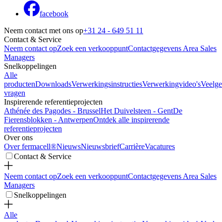
facebook
Neem contact met ons op
+31 24 - 649 51 11
Contact & Service
Neem contact op
Zoek een verkooppunt
Contactgegevens Area Sales
Managers
Snelkoppelingen
Alle
producten
Downloads
Verwerkingsinstructies
Verwerkingvideo's
Veelge
vragen
Inspirerende referentieprojecten
Athénée des Pagodes - Brussel
Het Duivelsteen - Gent
De
Fierensblokken - Antwerpen
Ontdek alle inspirerende
referentieprojecten
Over ons
Over fermacell®
Nieuws
Nieuwsbrief
Carrière
Vacatures
Contact & Service
Neem contact op
Zoek een verkooppunt
Contactgegevens Area Sales
Managers
Snelkoppelingen
Alle