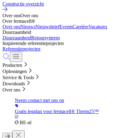
Constructie overzicht
Over ons
Over ons
Over fermacell®
Over ons
Nieuws
Nieuwsbrief
Events
Carrière
Vacatures
Duurzaamheid
Duurzaamheid
Retoursysteem
Inspirerende referentieprojecten
Referentieprojecten
Producten
Oplossingen
Service & Tools
Downloads
Over ons
Neem contact met ons op
Gratis legplan voor fermacell® Therm25™
BE-nl