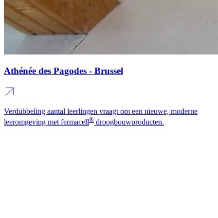
Athénée des Pagodes - Brussel
Verdubbeling aantal leerlingen vraagt om een nieuwe, moderne
®
leeromgeving met fermacell
droogbouwproducten.