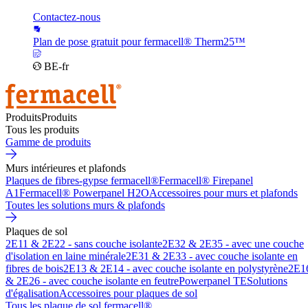
Contactez-nous
Plan de pose gratuit pour fermacell® Therm25™
BE-fr
Produits
Produits
Tous les produits
Gamme de produits
Murs intérieures et plafonds
Plaques de fibres-gypse fermacell®
Fermacell® Firepanel
A1
Fermacell® Powerpanel H2O
Accessoires pour murs et plafonds
Toutes les solutions murs & plafonds
Plaques de sol
2E11 & 2E22 - sans couche isolante
2E32 & 2E35 - avec une couche
d'isolation en laine minérale
2E31 & 2E33 - avec couche isolante en
fibres de bois
2E13 & 2E14 - avec couche isolante en polystyrène
2E1
& 2E26 - avec couche isolante en feutre
Powerpanel TE
Solutions
d'égalisation
Accessoires pour plaques de sol
Tous les plaque de sol fermacell®