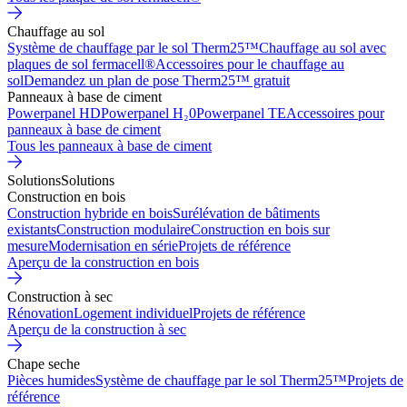
Chauffage au sol
Système de chauffage par le sol Therm25™
Chauffage au sol avec
plaques de sol fermacell®
Accessoires pour le chauffage au
sol
Demandez un plan de pose Therm25™ gratuit
Panneaux à base de ciment
Powerpanel HD
Powerpanel H₂0
Powerpanel TE
Accessoires pour
panneaux à base de ciment
Tous les panneaux à base de ciment
Solutions
Solutions
Construction en bois
Construction hybride en bois
Surélévation de bâtiments
existants
Construction modulaire
Construction en bois sur
mesure
Modernisation en série
Projets de référence
Aperçu de la construction en bois
Construction à sec
Rénovation
Logement individuel
Projets de référence
Aperçu de la construction à sec
Chape seche
Pièces humides
Système de chauffage par le sol Therm25™
Projets de
référence