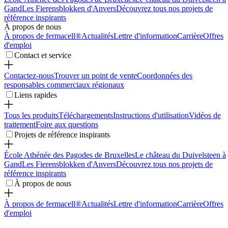
Gand
Les Fierensblokken d'Anvers
Découvrez tous nos projets de
référence inspirants
À propos de nous
À propos de fermacell®
Actualités
Lettre d'information
Carrière
Offres
d'emploi
Contact et service
Contactez-nous
Trouver un point de vente
Coordonnées des
responsables commerciaux régionaux
Liens rapides
Tous les produits
Téléchargements
Instructions d'utilisation
Vidéos de
traitement
Foire aux questions
Projets de référence inspirants
École Athénée des Pagodes de Bruxelles
Le château du Duivelsteen à
Gand
Les Fierensblokken d'Anvers
Découvrez tous nos projets de
référence inspirants
À propos de nous
À propos de fermacell®
Actualités
Lettre d'information
Carrière
Offres
d'emploi