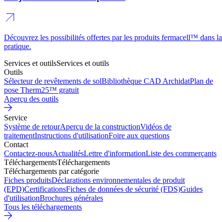
Découvrez les possibilités offertes par les produits fermacell™ dans la
pratique.
Services et outils
Services et outils
Outils
Sélecteur de revêtements de sol
Bibliothèque CAD Archidat
Plan de
pose Therm25™ gratuit
Aperçu des outils
Service
Système de retour
Aperçu de la construction
Vidéos de
traitement
Instructions d'utilisation
Foire aux questions
Contact
Contactez-nous
Actualités
Lettre d'information
Liste des commerçants
Téléchargements
Téléchargements
Téléchargements par catégorie
Fiches produits
Déclarations environnementales de produit
(EPD)
Certifications
Fiches de données de sécurité (FDS)
Guides
d'utilisation
Brochures générales
Tous les téléchargements