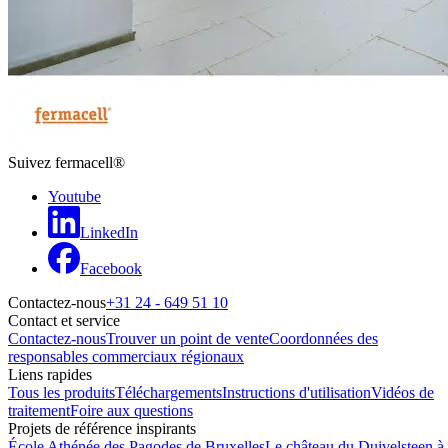
Suivez fermacell®
Youtube
LinkedIn
Facebook
Contactez-nous
+31 24 - 649 51 10
Contact et service
Contactez-nous
Trouver un point de vente
Coordonnées des
responsables commerciaux régionaux
Liens rapides
Tous les produits
Téléchargements
Instructions d'utilisation
Vidéos de
traitement
Foire aux questions
Projets de référence inspirants
École Athénée des Pagodes de Bruxelles
Le château du Duivelsteen à