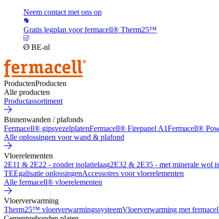
Neem contact met ons op
Gratis legplan voor fermacell® Therm25™
BE-nl
Producten
Producten
Alle producten
Productassortiment
Binnenwanden / plafonds
Fermacell® gipsvezelplaten
Fermacell® Firepanel A1
Fermacell® Po
Alle oplossingen voor wand & plafond
Vloerelementen
2E11 & 2E22 - zonder isolatielaag
2E32 & 2E35 - met minerale wol is
TE
Egalisatie oplossingen
Accessoires voor vloerelementen
Alle fermacell® vloerelementen
Vloerverwarming
Therm25™ vloerverwarmingssysteem
Vloerverwarming met fermacel
Cementgebonden platen