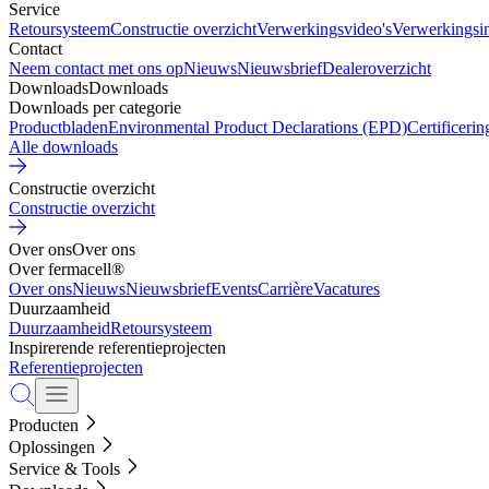
Service
Retoursysteem
Constructie overzicht
Verwerkingsvideo's
Verwerkingsin
Contact
Neem contact met ons op
Nieuws
Nieuwsbrief
Dealeroverzicht
Downloads
Downloads
Downloads per categorie
Productbladen
Environmental Product Declarations (EPD)
Certificeri
Alle downloads
Constructie overzicht
Constructie overzicht
Over ons
Over ons
Over fermacell®
Over ons
Nieuws
Nieuwsbrief
Events
Carrière
Vacatures
Duurzaamheid
Duurzaamheid
Retoursysteem
Inspirerende referentieprojecten
Referentieprojecten
Producten
Oplossingen
Service & Tools