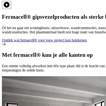
Fermacell® gipsvezelproducten als sterke 
Of het nu gaat om woningbouw, nieuwbouw, wandconstructies, transfo
wandconstructies. Het plaatmateriaal biedt een hoge mate van brandwe
Ontdek wat fermacell® voor jouw project kan betekenen
Met fermacell® kun je alle kanten op
Een ruimte volledig afwerken met één type plaat: dát is de kracht van
toepassingen de solide basis.