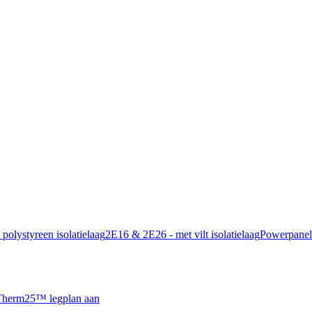
polystyreen isolatielaag
2E16 & 2E26 - met vilt isolatielaag
Powerpanel
 Therm25™ legplan aan