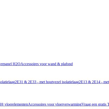
werpanel H2O
Accessoires voor wand & plafond
olatielaag
2E31 & 2E33 - met houtvezel isolatielaag
2E13 & 2E14 - met 
l® vloerelementen
Accessoires voor vloerverwarming
Vraag een gratis