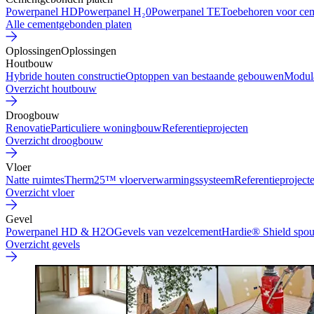
Powerpanel HD
Powerpanel H₂0
Powerpanel TE
Toebehoren voor ce
Alle cementgebonden platen
Oplossingen
Oplossingen
Houtbouw
Hybride houten constructie
Optoppen van bestaande gebouwen
Modul
Overzicht houtbouw
Droogbouw
Renovatie
Particuliere woningbouw
Referentieprojecten
Overzicht droogbouw
Vloer
Natte ruimtes
Therm25™ vloerverwarmingssysteem
Referentieproject
Overzicht vloer
Gevel
Powerpanel HD & H2O
Gevels van vezelcement
Hardie® Shield spo
Overzicht gevels