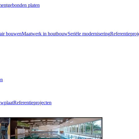
mentgebonden platen
air bouwen
Maatwerk in houtbouw
Seriële modernisering
Referentieproj
en
uwplaat
Referentieprojecten