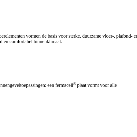
oerelementen vormen de basis voor sterke, duurzame vloer-, plafond- e
nd en comfortabel binnenklimaat.
®
innengeveltoepassingen: een fermacell
plaat vormt voor alle