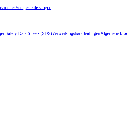
structies
Veelgestelde vragen
ngen
Safety Data Sheets (SDS)
Verwerkingshandleidingen
Algemene broc