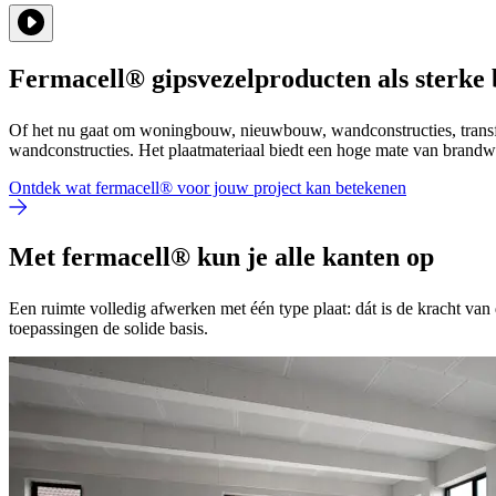
Fermacell® gipsvezelproducten als sterke 
Of het nu gaat om woningbouw, nieuwbouw, wandconstructies, transfo
wandconstructies. Het plaatmateriaal biedt een hoge mate van brandwe
Ontdek wat fermacell® voor jouw project kan betekenen
Met fermacell® kun je alle kanten op
Een ruimte volledig afwerken met één type plaat: dát is de kracht van
toepassingen de solide basis.