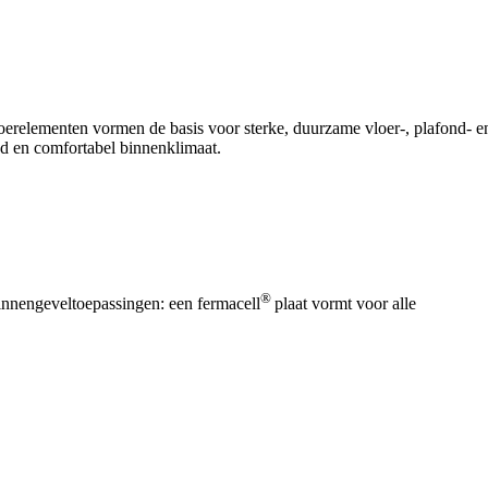
oerelementen vormen de basis voor sterke, duurzame vloer-, plafond- e
nd en comfortabel binnenklimaat.
®
innengeveltoepassingen: een fermacell
plaat vormt voor alle