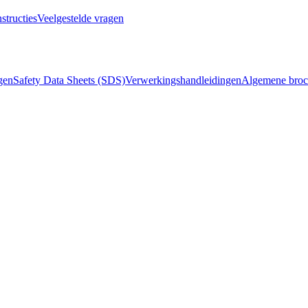
structies
Veelgestelde vragen
ngen
Safety Data Sheets (SDS)
Verwerkingshandleidingen
Algemene broc