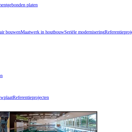
mentgebonden platen
air bouwen
Maatwerk in houtbouw
Seriële modernisering
Referentieproj
en
uwplaat
Referentieprojecten