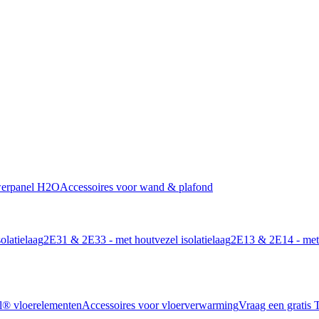
werpanel H2O
Accessoires voor wand & plafond
olatielaag
2E31 & 2E33 - met houtvezel isolatielaag
2E13 & 2E14 - met 
l® vloerelementen
Accessoires voor vloerverwarming
Vraag een gratis