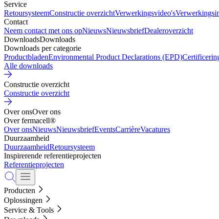
Service
Retoursysteem
Constructie overzicht
Verwerkingsvideo's
Verwerkingsin
Contact
Neem contact met ons op
Nieuws
Nieuwsbrief
Dealeroverzicht
Downloads
Downloads
Downloads per categorie
Productbladen
Environmental Product Declarations (EPD)
Certificeri
Alle downloads
Constructie overzicht
Constructie overzicht
Over ons
Over ons
Over fermacell®
Over ons
Nieuws
Nieuwsbrief
Events
Carrière
Vacatures
Duurzaamheid
Duurzaamheid
Retoursysteem
Inspirerende referentieprojecten
Referentieprojecten
Producten
Oplossingen
Service & Tools