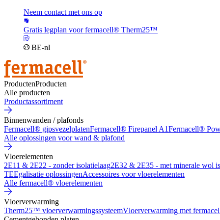
Neem contact met ons op
Gratis legplan voor fermacell® Therm25™
BE-nl
Producten
Producten
Alle producten
Productassortiment
Binnenwanden / plafonds
Fermacell® gipsvezelplaten
Fermacell® Firepanel A1
Fermacell® Po
Alle oplossingen voor wand & plafond
Vloerelementen
2E11 & 2E22 - zonder isolatielaag
2E32 & 2E35 - met minerale wol is
TE
Egalisatie oplossingen
Accessoires voor vloerelementen
Alle fermacell® vloerelementen
Vloerverwarming
Therm25™ vloerverwarmingssysteem
Vloerverwarming met fermacel
Cementgebonden platen