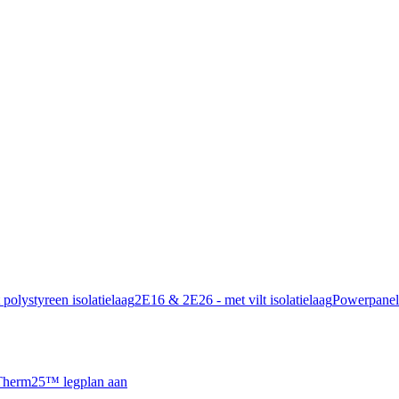
polystyreen isolatielaag
2E16 & 2E26 - met vilt isolatielaag
Powerpanel
 Therm25™ legplan aan