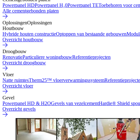
Powerpanel HD
Powerpanel H₂0
Powerpanel TE
Toebehoren voor ce
Alle cementgebonden platen
Oplossingen
Oplossingen
Houtbouw
Hybride houten constructie
Optoppen van bestaande gebouwen
Modul
Overzicht houtbouw
Droogbouw
Renovatie
Particuliere woningbouw
Referentieprojecten
Overzicht droogbouw
Vloer
Natte ruimtes
Therm25™ vloerverwarmingssysteem
Referentieproject
Overzicht vloer
Gevel
Powerpanel HD & H2O
Gevels van vezelcement
Hardie® Shield spo
Overzicht gevels