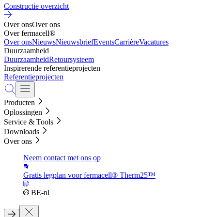
Constructie overzicht
Over ons
Over ons
Over fermacell®
Over ons
Nieuws
Nieuwsbrief
Events
Carrière
Vacatures
Duurzaamheid
Duurzaamheid
Retoursysteem
Inspirerende referentieprojecten
Referentieprojecten
Producten
Oplossingen
Service & Tools
Downloads
Over ons
Neem contact met ons op
Gratis legplan voor fermacell® Therm25™
BE-nl