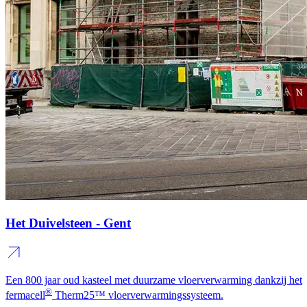
Het Duivelsteen - Gent
Een 800 jaar oud kasteel met duurzame vloerverwarming dankzij het
®
fermacell
Therm25™ vloerverwarmingssysteem.