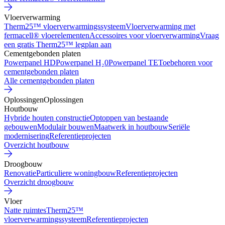
Vloerverwarming
Therm25™ vloerverwarmingssysteem
Vloerverwarming met
fermacell® vloerelementen
Accessoires voor vloerverwarming
Vraag
een gratis Therm25™ legplan aan
Cementgebonden platen
Powerpanel HD
Powerpanel H₂0
Powerpanel TE
Toebehoren voor
cementgebonden platen
Alle cementgebonden platen
Oplossingen
Oplossingen
Houtbouw
Hybride houten constructie
Optoppen van bestaande
gebouwen
Modulair bouwen
Maatwerk in houtbouw
Seriële
modernisering
Referentieprojecten
Overzicht houtbouw
Droogbouw
Renovatie
Particuliere woningbouw
Referentieprojecten
Overzicht droogbouw
Vloer
Natte ruimtes
Therm25™
vloerverwarmingssysteem
Referentieprojecten