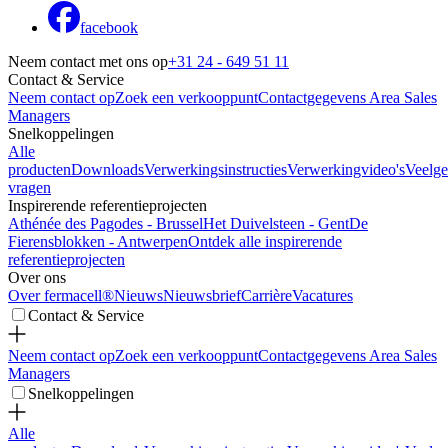
facebook
Neem contact met ons op
+31 24 - 649 51 11
Contact & Service
Neem contact op
Zoek een verkooppunt
Contactgegevens Area Sales
Managers
Snelkoppelingen
Alle
producten
Downloads
Verwerkingsinstructies
Verwerkingvideo's
Veelge
vragen
Inspirerende referentieprojecten
Athénée des Pagodes - Brussel
Het Duivelsteen - Gent
De
Fierensblokken - Antwerpen
Ontdek alle inspirerende
referentieprojecten
Over ons
Over fermacell®
Nieuws
Nieuwsbrief
Carrière
Vacatures
Contact & Service
Neem contact op
Zoek een verkooppunt
Contactgegevens Area Sales
Managers
Snelkoppelingen
Alle