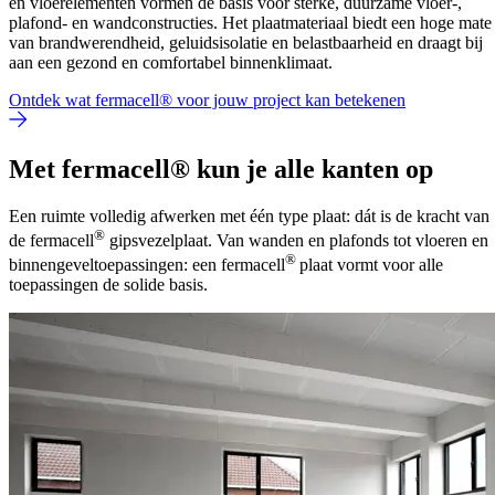
en vloerelementen vormen de basis voor sterke, duurzame vloer-,
plafond- en wandconstructies. Het plaatmateriaal biedt een hoge mate
van brandwerendheid, geluidsisolatie en belastbaarheid en draagt bij
aan een gezond en comfortabel binnenklimaat.
Ontdek wat fermacell® voor jouw project kan betekenen
Met fermacell® kun je alle kanten op
Een ruimte volledig afwerken met één type plaat: dát is de kracht van
®
de fermacell
gipsvezelplaat. Van wanden en plafonds tot vloeren en
®
binnengeveltoepassingen: een fermacell
plaat vormt voor alle
toepassingen de solide basis.