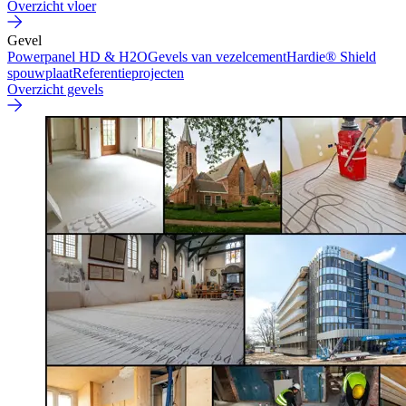
Overzicht vloer
Gevel
Powerpanel HD & H2O
Gevels van vezelcement
Hardie® Shield
spouwplaat
Referentieprojecten
Overzicht gevels