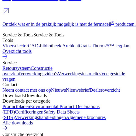
®
Ontdek wat er in de praktijk mogelijk is met de fermacell
producten.
Service & Tools
Service & Tools
Tools
Vloerselector
CAD-bibliotheek Archidat
Gratis Therm25™ legplan
Overzicht tools
Service
Retoursysteem
Constructie
overzicht
Verwerkingsvideo's
Verwerkingsinstructies
Veelgestelde
vragen
Contact
Neem contact met ons op
Nieuws
Nieuwsbrief
Dealeroverzicht
Downloads
Downloads
Downloads per categorie
Productbladen
Environmental Product Declarations
(EPD)
Certificeringen
Safety Data Sheets
(SDS)
Verwerkingshandleidingen
Algemene brochures
Alle downloads
Constructie overzicht