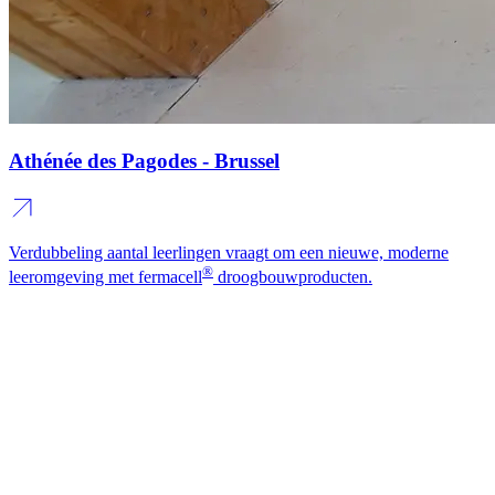
Athénée des Pagodes - Brussel
Verdubbeling aantal leerlingen vraagt om een nieuwe, moderne
®
leeromgeving met fermacell
droogbouwproducten.