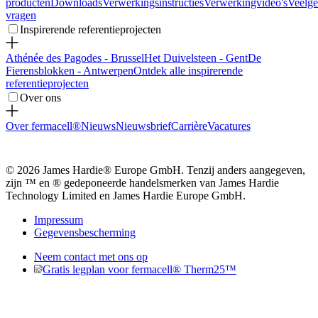
producten
Downloads
Verwerkingsinstructies
Verwerkingvideo's
Veelge
vragen
Inspirerende referentieprojecten
Athénée des Pagodes - Brussel
Het Duivelsteen - Gent
De
Fierensblokken - Antwerpen
Ontdek alle inspirerende
referentieprojecten
Over ons
Over fermacell®
Nieuws
Nieuwsbrief
Carrière
Vacatures
© 2026 James Hardie® Europe GmbH. Tenzij anders aangegeven,
zijn ™ en ® gedeponeerde handelsmerken van James Hardie
Technology Limited en James Hardie Europe GmbH.
Impressum
Gegevensbescherming
Neem contact met ons op
Gratis legplan voor fermacell® Therm25™