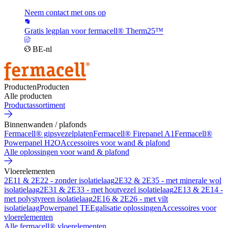
Neem contact met ons op
Gratis legplan voor fermacell® Therm25™
BE-nl
Producten
Producten
Alle producten
Productassortiment
Binnenwanden / plafonds
Fermacell® gipsvezelplaten
Fermacell® Firepanel A1
Fermacell®
Powerpanel H2O
Accessoires voor wand & plafond
Alle oplossingen voor wand & plafond
Vloerelementen
2E11 & 2E22 - zonder isolatielaag
2E32 & 2E35 - met minerale wol
isolatielaag
2E31 & 2E33 - met houtvezel isolatielaag
2E13 & 2E14 -
met polystyreen isolatielaag
2E16 & 2E26 - met vilt
isolatielaag
Powerpanel TE
Egalisatie oplossingen
Accessoires voor
vloerelementen
Alle fermacell® vloerelementen