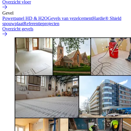
Overzicht vloer
Gevel
Powerpanel HD & H2O
Gevels van vezelcement
Hardie® Shield
spouwplaat
Referentieprojecten
Overzicht gevels