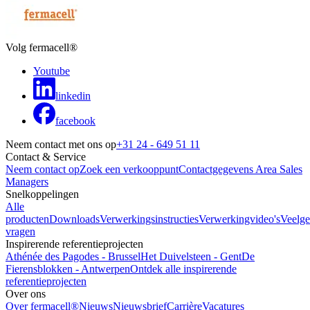
Volg fermacell®
Youtube
linkedin
facebook
Neem contact met ons op
+31 24 - 649 51 11
Contact & Service
Neem contact op
Zoek een verkooppunt
Contactgegevens Area Sales
Managers
Snelkoppelingen
Alle
producten
Downloads
Verwerkingsinstructies
Verwerkingvideo's
Veelge
vragen
Inspirerende referentieprojecten
Athénée des Pagodes - Brussel
Het Duivelsteen - Gent
De
Fierensblokken - Antwerpen
Ontdek alle inspirerende
referentieprojecten
Over ons
Over fermacell®
Nieuws
Nieuwsbrief
Carrière
Vacatures