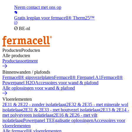
Neem contact met ons op
Gratis legplan voor fermacell® Therm25™
BE-nl
Producten
Producten
Alle producten
Productassortiment
Binnenwanden / plafonds
Fermacell® gipsvezelplaten
Fermacell® Firepanel A1
Fermacell®
Powerpanel H2O
Accessoires voor wand & plafond
Alle oplossingen voor wand & plafond
Vloerelementen
2E11 & 2E22 - zonder isolatielaag
2E32 & 2E35 - met minerale wol
isolatielaag
2E31 & 2E33 - met houtvezel isolatielaag
2E13 & 2E14 -
met polystyreen isolatielaag
2E16 & 2E26 - met vilt
isolatielaag
Powerpanel TE
Egalisatie oplossingen
Accessoires voor
vloerelementen
Alle fermacell® vloerelementen