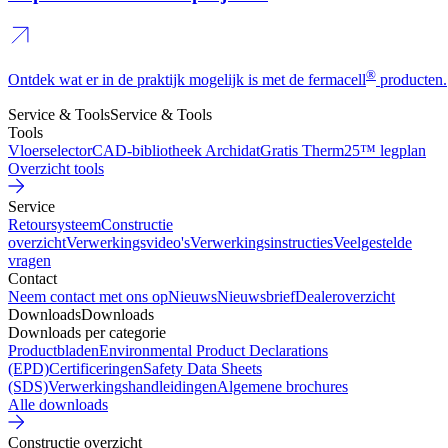
®
Ontdek wat er in de praktijk mogelijk is met de fermacell
producten.
Service & Tools
Service & Tools
Tools
Vloerselector
CAD-bibliotheek Archidat
Gratis Therm25™ legplan
Overzicht tools
Service
Retoursysteem
Constructie
overzicht
Verwerkingsvideo's
Verwerkingsinstructies
Veelgestelde
vragen
Contact
Neem contact met ons op
Nieuws
Nieuwsbrief
Dealeroverzicht
Downloads
Downloads
Downloads per categorie
Productbladen
Environmental Product Declarations
(EPD)
Certificeringen
Safety Data Sheets
(SDS)
Verwerkingshandleidingen
Algemene brochures
Alle downloads
Constructie overzicht