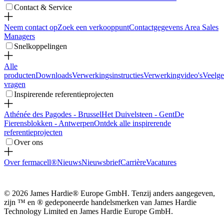
Contact & Service
Neem contact op
Zoek een verkooppunt
Contactgegevens Area Sales
Managers
Snelkoppelingen
Alle
producten
Downloads
Verwerkingsinstructies
Verwerkingvideo's
Veelge
vragen
Inspirerende referentieprojecten
Athénée des Pagodes - Brussel
Het Duivelsteen - Gent
De
Fierensblokken - Antwerpen
Ontdek alle inspirerende
referentieprojecten
Over ons
Over fermacell®
Nieuws
Nieuwsbrief
Carrière
Vacatures
© 2026 James Hardie® Europe GmbH. Tenzij anders aangegeven,
zijn ™ en ® gedeponeerde handelsmerken van James Hardie
Technology Limited en James Hardie Europe GmbH.