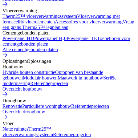
Vloerverwarming
Therm25™ vloerverwarmingssysteem
Vloerverwarming met
fermacell® vloerelementen
Accessoires voor vloerverwarming
Vraag
een gratis Therm25™ legplan aan
Cementgebonden platen
Powerpanel HD
Powerpanel H₂0
Powerpanel TE
Toebehoren voor
cementgebonden platen
Alle cementgebonden platen
Oplossingen
Oplossingen
Houtbouw
Hybride houten constructie
Optoppen van bestaande
gebouwen
Modulair bouwen
Maatwerk in houtbouw
Seriële
modernisering
Referentieprojecten
Overzicht houtbouw
Droogbouw
Renovatie
Particuliere woningbouw
Referentieprojecten
Overzicht droogbouw
Vloer
Natte ruimtes
Therm25™
vloerverwarmingssysteem
Referentieprojecten