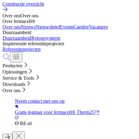
Constructie overzicht
Over ons
Over ons
Over fermacell®
Over ons
Nieuws
Nieuwsbrief
Events
Carrière
Vacatures
Duurzaamheid
Duurzaamheid
Retoursysteem
Inspirerende referentieprojecten
Referentieprojecten
Producten
Oplossingen
Service & Tools
Downloads
Over ons
Neem contact met ons op
Gratis legplan voor fermacell® Therm25™
BE-nl